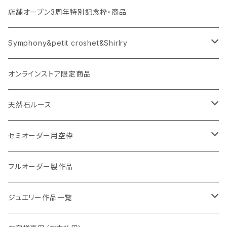
店舗オープン3周年特別記念枠・商品
Symphony&petit croshet&Shirlry
Symphony（シンフォニー）
オンラインストア限定商品
Petit crochet（プチ・クロシェ）
天然石ルース
Shirlry（シアリー）
パライバトルマリン
セミオーダー用空枠
アレキサンドライト
リング
フルオーダー製作品
ラウンド
パパラチアサファイア
ネックレス・ペンダント
ジュエリー作品一覧
オーバル
ラウンド