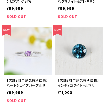
ンピアス K18YG
ハクマナイト＆アレキサンド
ライト Pt950 リング 12号
¥99,999
¥99,999
（GH1222）
SOLD OUT
SOLD OUT
【店舗3周年記念特別価格】
【店舗3周年記念特別価格】
ハートシェイプパープルサフ
インディゴライトトルマリン
ァイア Pt950 リング 11号
0.132ct（ソーティング付き）
¥99,999
¥11,000
（GH1145A）
SA27788
SOLD OUT