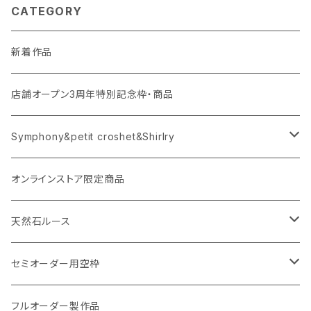
CATEGORY
新着作品
店舗オープン3周年特別記念枠・商品
Symphony&petit croshet&Shirlry
Symphony（シンフォニー）
オンラインストア限定商品
Petit crochet（プチ・クロシェ）
天然石ルース
Shirlry（シアリー）
パライバトルマリン
セミオーダー用空枠
アレキサンドライト
リング
フルオーダー製作品