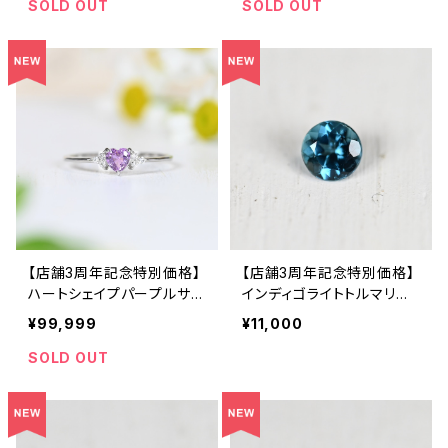
SOLD OUT
SOLD OUT
【店舗3周年記念特別価格】
【店舗3周年記念特別価格】
ハートシェイプパープルサフ
インディゴライトトルマリン
ァイア Pt950 リング 11号
0.132ct（ソーティング付き）
¥99,999
¥11,000
（GH1145A）
SA27788
SOLD OUT