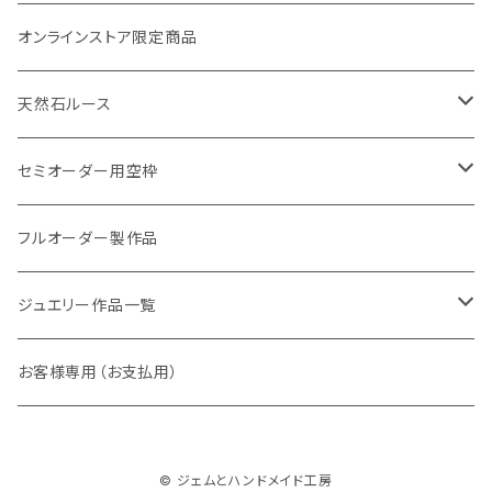
Symphony（シンフォニー）
オンラインストア限定商品
Petit crochet（プチ・クロシェ）
天然石ルース
Shirlry（シアリー）
パライバトルマリン
セミオーダー用空枠
アレキサンドライト
リング
フルオーダー製作品
ラウンド
パパラチアサファイア
ネックレス・ペンダント
ジュエリー作品一覧
オーバル
ラウンド
グランディエディエライト
ピアス
リング
お客様専用（お支払用）
ペアシェイプ
オーバル
アウイナイト
枠修正代
ネックレス・ペンダントトップ
© ジェムとハンドメイド工房
マーキス