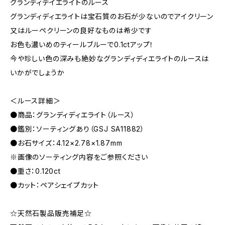
グランディデイエライトのルース
グランディディエライトは宝石質のお石が少ないのでアイクリーン
又はルーペクリーンの良好なものは希少です
お色も濃いめのティールブルーで0.1ctアップ！
今や珍しい色の深みも絶妙なグランディディエライトのルースは
いかがでしょうか
＜ルース詳細＞
●商品：グランディディエライト（ルース）
●鑑別：ソーティングあり（GSJ SA11882）
●お石サイズ：4.12×2.78×1.87mm
※画像のソーティング内容をご参照ください
●重さ：0.120ct
●カット：ペアシェイプカット
☆天然石製品販売補足☆