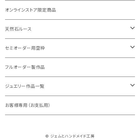
Symphony（シンフォニー）
オンラインストア限定商品
Petit crochet（プチ・クロシェ）
天然石ルース
Shirlry（シアリー）
パライバトルマリン
セミオーダー用空枠
アレキサンドライト
リング
フルオーダー製作品
ラウンド
パパラチアサファイア
ネックレス・ペンダント
ジュエリー作品一覧
オーバル
ラウンド
グランディエディエライト
ピアス
リング
お客様専用（お支払用）
ペアシェイプ
オーバル
アウイナイト
枠修正代
ネックレス・ペンダントトップ
© ジェムとハンドメイド工房
マーキス
ペアシェイプ