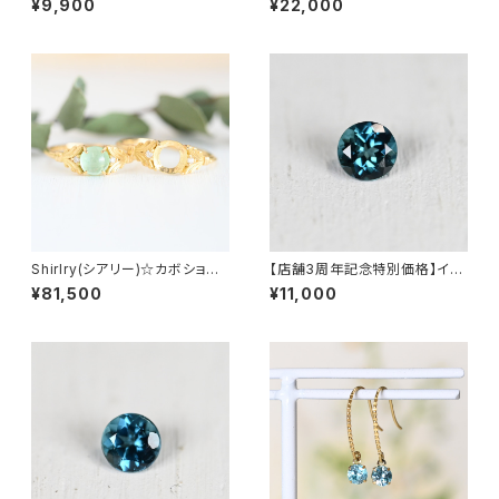
¥9,900
¥22,000
Shirlry(シアリー)☆カボション
【店舗3周年記念特別価格】イン
用★お石を預り空枠より製作依
ディゴライトトルマリン 0.136ct
¥81,500
¥11,000
頼(サイズ問わず制作可能)★G
（ソーティング付き）SA27789
H1100