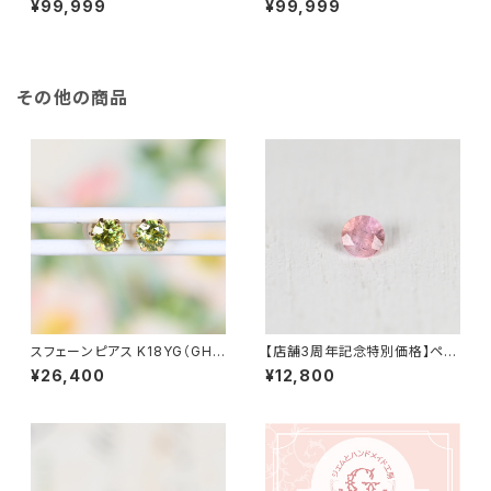
¥99,999
¥99,999
その他の商品
スフェーンピアス K18YG（GH3
【店舗3周年記念特別価格】ペツ
133）
ォッタイト 0.094ct（ソーティン
¥26,400
¥12,800
グ付き）SA32973