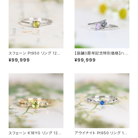
スフェーン Pt950 リング 12号
【店舗3周年記念特別価格】ハク
（GH1145）
マナイト＆アレキサンドライト Pt
¥99,999
¥99,999
950 リング 12号（GH1222）
スフェーン K18YG リング 12号
アウイナイト Pt950 リング 10
（JK6390）
号（JK6900）