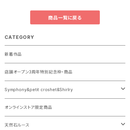
商品一覧に戻る
CATEGORY
新着作品
店舗オープン3周年特別記念枠・商品
Symphony&petit croshet&Shirlry
Symphony（シンフォニー）
オンラインストア限定商品
Petit crochet（プチ・クロシェ）
天然石ルース