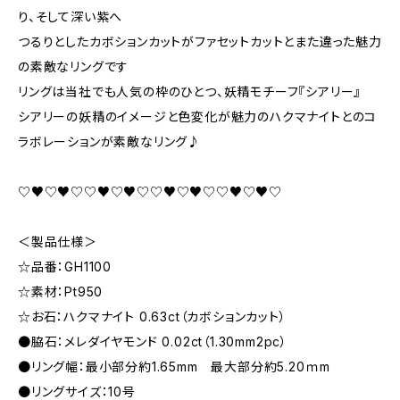
り、そして深い紫へ――
つるりとしたカボションカットがファセットカットとまた違った魅力
の素敵なリングです
リングは当社でも人気の枠のひとつ、妖精モチーフ『シアリー』
シアリーの妖精のイメージと色変化が魅力のハクマナイトとのコ
ラボレーションが素敵なリング♪
♡♥♡♥♡♡♥♡♥♡♡♥♡♥♡♡♥♡♥♡
＜製品仕様＞
☆品番：GH1100
☆素材：Pt950
☆お石：ハクマナイト 0.63ct（カボションカット）
●脇石：メレダイヤモンド 0.02ct（1.30mm2pc）
●リング幅：最小部分約1.65mm 最大部分約5.20ｍm
●リングサイズ：10号