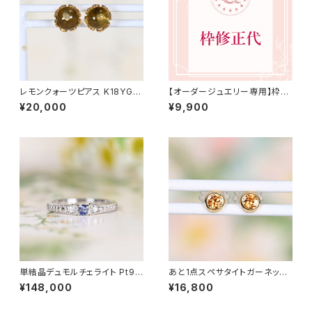
レモンクォーツピアス K18YG（J
【オーダージュエリー専用】枠修
K34811）
正代 9,900円（税込）
¥20,000
¥9,900
単結晶デュモルチェライト Pt95
あと1点スペサタイトガーネット
0 リング 11号（GH1114）SA223
ピアス K18YG（GH3057）
¥148,000
¥16,800
52