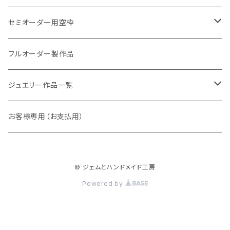
Shirlry（シアリー）
パライバトルマリン
セミオーダー用空枠
アレキサンドライト
リング
フルオーダー製作品
ラウンド
パパラチアサファイア
ネックレス・ペンダント
ジュエリー作品一覧
オーバル
ラウンド
グランディエディエライト
ピアス
リング
お客様専用（お支払用）
ペアシェイプ
オーバル
アウイナイト
枠修正代
ネックレス・ペンダントトップ
© ジェムとハンドメイド工房
マーキス
ペアシェイプ
ダイヤモンド
ブレスレット
Powered by
トリリアント
スクエア
ピンクダイヤ
ピアス
スクエア