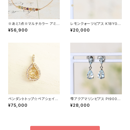
※あと1点※マルチカラー アミュ
レモンクォーツピアス K18YG（J
レット K18YG ブレスレット（YP1
K34811）
¥56,900
¥20,000
947）
ペンダントトップ☆ペアシェイプ
雫アクアマリンピアス Pt900
カット(5×7mm)★お石を預り空
（GH3151）
¥75,000
¥28,000
枠より製作依頼★JK44934