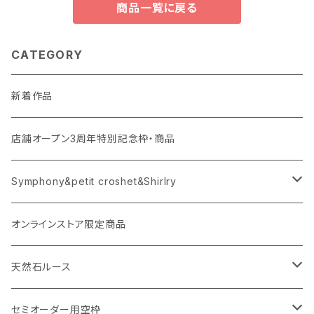
商品一覧に戻る
CATEGORY
新着作品
店舗オープン3周年特別記念枠・商品
Symphony&petit croshet&Shirlry
Symphony（シンフォニー）
オンラインストア限定商品
Petit crochet（プチ・クロシェ）
天然石ルース
Shirlry（シアリー）
パライバトルマリン
セミオーダー用空枠