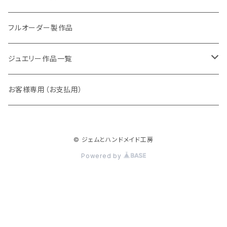
アレキサンドライト
リング
フルオーダー製作品
ラウンド
パパラチアサファイア
ネックレス・ペンダント
ジュエリー作品一覧
オーバル
ラウンド
グランディエディエライト
ピアス
リング
お客様専用（お支払用）
ペアシェイプ
オーバル
アウイナイト
枠修正代
ネックレス・ペンダントトップ
© ジェムとハンドメイド工房
マーキス
ペアシェイプ
ダイヤモンド
ブレスレット
Powered by
トリリアント
スクエア
ピンクダイヤ
ピアス
スクエア
バゲット
ベニトアイト
イヤーカフ