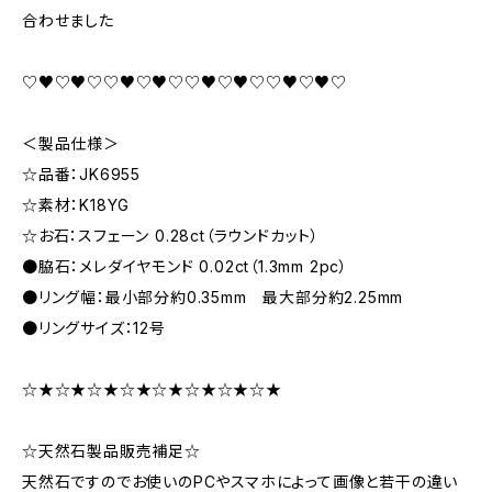
合わせました
♡♥♡♥♡♡♥♡♥♡♡♥♡♥♡♡♥♡♥♡
＜製品仕様＞
☆品番：JK6955
☆素材：K18YG
☆お石：スフェーン 0.28ct（ラウンドカット）
●脇石：メレダイヤモンド 0.02ct（1.3mm 2pc）
●リング幅：最小部分約0.35mm 最大部分約2.25mm
●リングサイズ：12号
☆★☆★☆★☆★☆★☆★☆★☆★
☆天然石製品販売補足☆
天然石ですのでお使いのPCやスマホによって画像と若干の違い