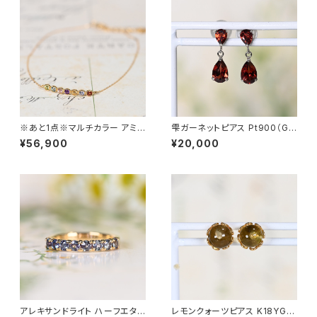
※あと1点※マルチカラー アミュ
雫ガーネットピアス Pt900（GH
レット K18YG ブレスレット（YP1
3151）
¥56,900
¥20,000
947）
アレキサンドライト ハーフエタニ
レモンクォーツピアス K18YG（J