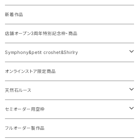
新着作品
店舗オープン3周年特別記念枠・商品
Symphony&petit croshet&Shirlry
Symphony（シンフォニー）
オンラインストア限定商品
Petit crochet（プチ・クロシェ）
天然石ルース
Shirlry（シアリー）
パライバトルマリン
セミオーダー用空枠
アレキサンドライト
リング
フルオーダー製作品