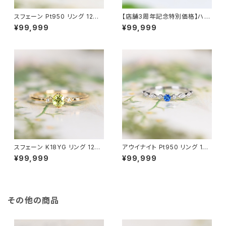
スフェーン Pt950 リング 12号
【店舗3周年記念特別価格】ハク
（GH1145）
マナイト＆アレキサンドライト Pt
¥99,999
¥99,999
950 リング 12号（GH1222）
スフェーン K18YG リング 12号
アウイナイト Pt950 リング 10
（JK6390）
号（JK6900）
¥99,999
¥99,999
その他の商品