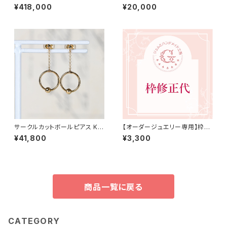
ティ K18YG リング 11号（GH10
K34811）
¥418,000
¥20,000
19）
サークルカットボールピアス K1
【オーダージュエリー専用】枠修
8YG（GH3206）
正代 3,300円（税込）
¥41,800
¥3,300
商品一覧に戻る
CATEGORY