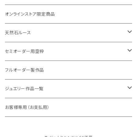
Symphony（シンフォニー）
オンラインストア限定商品
Petit crochet（プチ・クロシェ）
天然石ルース
Shirlry（シアリー）
パライバトルマリン
セミオーダー用空枠
アレキサンドライト
リング
フルオーダー製作品
ラウンド
パパラチアサファイア
ネックレス・ペンダント
ジュエリー作品一覧
オーバル
ラウンド
グランディエディエライト
ピアス
リング
お客様専用（お支払用）
ペアシェイプ
オーバル
アウイナイト
枠修正代
ネックレス・ペンダントトップ