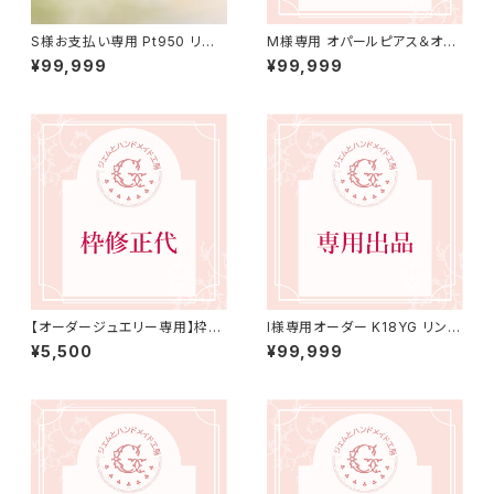
S様お支払い専用 Pt950 リン
M様専用 オパールピアス＆オパ
グ 15号（JK7086）
ールネックレス（チェーン変更）
¥99,999
¥99,999
【オーダージュエリー専用】枠修
I様専用オーダー K18YG リング
正代 5,500円（税込）
16号（巻き）
¥5,500
¥99,999