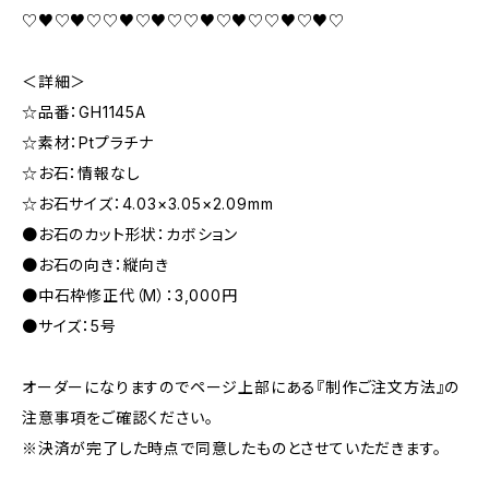
♡♥♡♥♡♡♥♡♥♡♡♥♡♥♡♡♥♡♥♡
＜詳細＞
☆品番：GH1145A
☆素材：Ptプラチナ
☆お石：情報なし
☆お石サイズ：4.03×3.05×2.09mm
●お石のカット形状：カボション
●お石の向き：縦向き
●中石枠修正代（M）：3,000円
●サイズ：5号
オーダーになりますのでページ上部にある『制作ご注文方法』の
注意事項をご確認ください。
※決済が完了した時点で同意したものとさせていただきます。