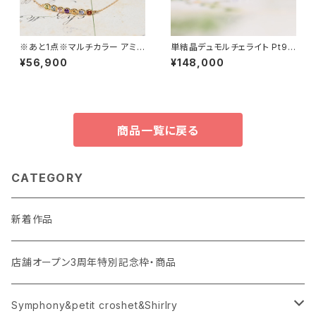
※あと1点※マルチカラー アミュ
単結晶デュモルチェライト Pt95
レット K18YG ブレスレット（YP1
0 リング 11号（GH1114）SA223
¥56,900
¥148,000
947）
52
商品一覧に戻る
CATEGORY
新着作品
店舗オープン3周年特別記念枠・商品
Symphony&petit croshet&Shirlry