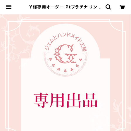
Y様専用オーダー Ptプラチナ リング
5号（GH1145A） | ジェムとハンドメ
イド工房