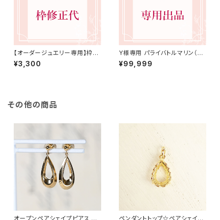
【オーダージュエリー専用】枠修
Y様専用 パライバトルマリン（ル
正代 3,300円（税込）
ース）
¥3,300
¥99,999
その他の商品
オープンペアシェイプピアス K1
ペンダントトップ☆ペアシェイプ