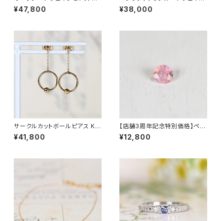
8YG（GH3204）
カット(5×7mm)★お石を預り空
¥47,800
¥38,000
枠より製作依頼★JK43540
サークルカットボールピアス K1
【店舗3周年記念特別価格】ペツ
8YG（GH3206）
ォッタイト 0.094ct（ソーティン
¥41,800
¥12,800
グ付き）SA32973