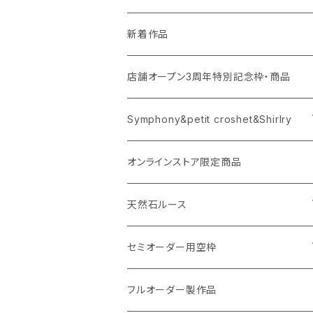
新着作品
店舗オープン3周年特別記念枠・商品
Symphony&petit croshet&Shirlry
Symphony（シンフォニー）
オンラインストア限定商品
Petit crochet（プチ・クロシェ）
天然石ルース
Shirlry（シアリー）
パライバトルマリン
セミオーダー用空枠
アレキサンドライト
リング
フルオーダー製作品