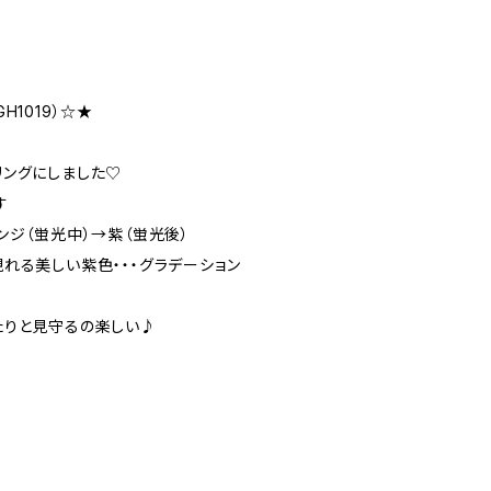
H1019）☆★
リングにしました♡
す
ンジ（蛍光中）→紫（蛍光後）
れる美しい紫色・・・グラデーション
たりと見守るの楽しい♪