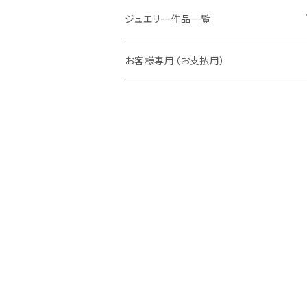
ラウンド
パパラチアサファイア
ネックレス・ペンダント
ジュエリー作品一覧
オーバル
ラウンド
グランディエディエライト
ピアス
リング
お客様専用（お支払用）
ペアシェイプ
オーバル
アウイナイト
枠修正代
ネックレス・ペンダントトップ
マーキス
ペアシェイプ
ダイヤモンド
ブレスレット
トリリアント
スクエア
ピンクダイヤ
ピアス
スクエア
バゲット
ベニトアイト
イヤーカフ
バゲット
デマントイドガーネット
クッション