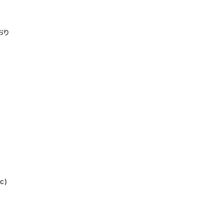
おり
c)