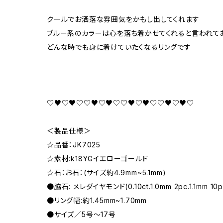
クールでお洒落な雰囲気をかもし出してくれます
ブルー系のカラーは心を落ち着かせてくれると言われて
どんな時でも身に着けていたくなるリングです
♡♥♡♥♡♡♥♡♥♡♡♥♡♥♡♡♥♡♥♡
＜製品仕様＞
☆品番：JK7025
☆素材:k18YGイエローゴールド
☆石：お石：(サイズ約4.9mm~5.1mm)
●脇石: メレダイヤモンド(0.10ct.1.0mm 2pc.1.1mm 10p
●リング幅:約1.45mm~1.70mm
●サイズ／5号〜17号