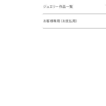
ラウンド
パパラチアサファイア
ネックレス・ペンダント
ジュエリー作品一覧
オーバル
ラウンド
グランディエディエライト
ピアス
リング
お客様専用（お支払用）
ペアシェイプ
オーバル
アウイナイト
枠修正代
ネックレス・ペンダントトップ
マーキス
ペアシェイプ
ダイヤモンド
ブレスレット
トリリアント
スクエア
ピンクダイヤ
ピアス
スクエア
バゲット
ベニトアイト
イヤーカフ
バゲット
デマントイドガーネット
クッション