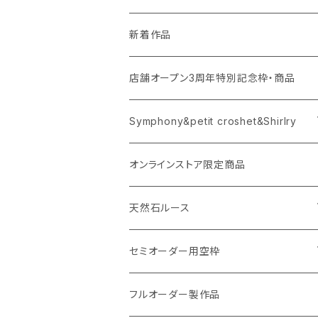
新着作品
店舗オープン3周年特別記念枠・商品
Symphony&petit croshet&Shirlry
Symphony（シンフォニー）
オンラインストア限定商品
Petit crochet（プチ・クロシェ）
天然石ルース
Shirlry（シアリー）
パライバトルマリン
セミオーダー用空枠
アレキサンドライト
リング
フルオーダー製作品