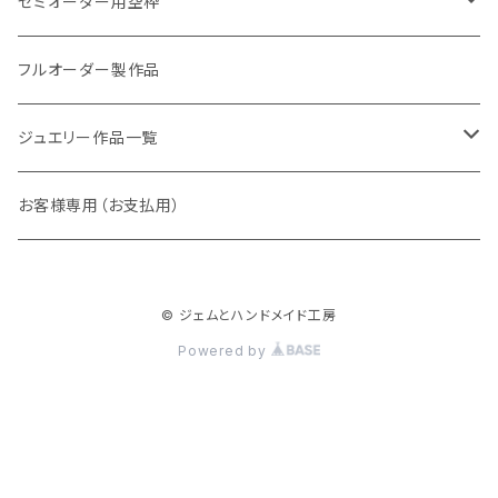
Shirlry（シアリー）
パライバトルマリン
セミオーダー用空枠
アレキサンドライト
リング
フルオーダー製作品
ラウンド
パパラチアサファイア
ネックレス・ペンダント
ジュエリー作品一覧
オーバル
ラウンド
グランディエディエライト
ピアス
リング
お客様専用（お支払用）
ペアシェイプ
オーバル
アウイナイト
枠修正代
ネックレス・ペンダントトップ
© ジェムとハンドメイド工房
マーキス
ペアシェイプ
ダイヤモンド
ブレスレット
Powered by
トリリアント
スクエア
ピンクダイヤ
ピアス
スクエア
バゲット
ベニトアイト
イヤーカフ