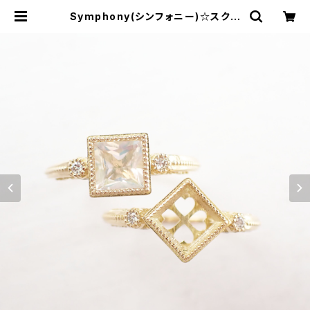
Symphony(シンフォニー)☆スクエ
アカット★お石を預り空枠より製作依
頼(サイズ問わず制作可能)★GH104
7 | ジェムとハンドメイド工房