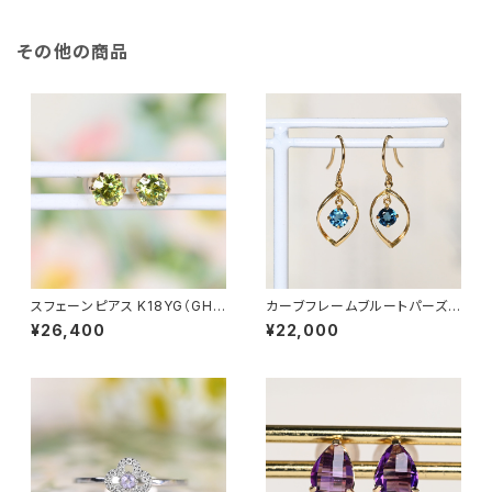
1
その他の商品
スフェーンピアス K18YG（GH3
カーブフレームブルートパーズフ
133）
ックピアス K18YG（GH3008）
¥26,400
¥22,000