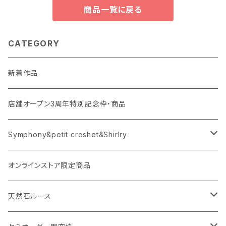
商品一覧に戻る
CATEGORY
新着作品
店舗オープン3周年特別記念枠・商品
Symphony&petit croshet&Shirlry
Symphony（シンフォニー）
オンラインストア限定商品
Petit crochet（プチ・クロシェ）
天然石ルース