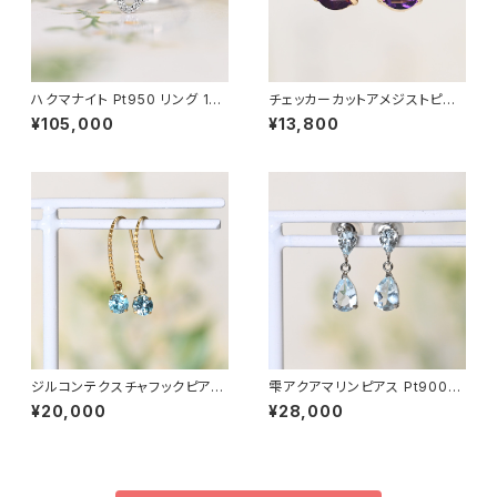
ハクマナイト Pt950 リング 10
チェッカーカットアメジストピア
号（GH1216フィオレッタ）
ス K18YG（GH3125）
¥105,000
¥13,800
ジルコンテクスチャフックピアス
雫アクアマリンピアス Pt900
K18YG（GH3036）
（GH3151）
¥20,000
¥28,000