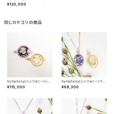
クエアカット★お石を預り空枠よ
¥120,000
り製作依頼(サイズ問わず制作可
能)★GH1047
同じカテゴリの商品
Symphony(シンフォニー)☆ラ
Symphony(シンフォニー)ペン
ウンドカット★お石を預り空枠よ
ダントトップ☆オーバルカット★
¥115,000
¥68,300
り製作依頼(サイズ問わず制作可
お石を預り空枠より製作依頼(サ
能)★GH1041
イズ問わず制作可能)★GH200
2