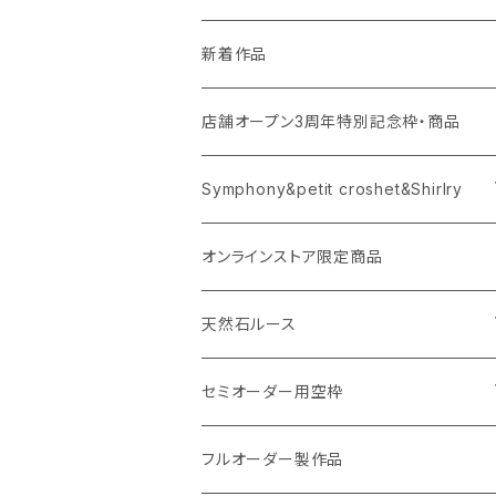
新着作品
店舗オープン3周年特別記念枠・商品
Symphony&petit croshet&Shirlry
Symphony（シンフォニー）
オンラインストア限定商品
Petit crochet（プチ・クロシェ）
天然石ルース
Shirlry（シアリー）
パライバトルマリン
セミオーダー用空枠
アレキサンドライト
リング
フルオーダー製作品