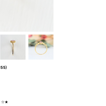
55）
5）☆★