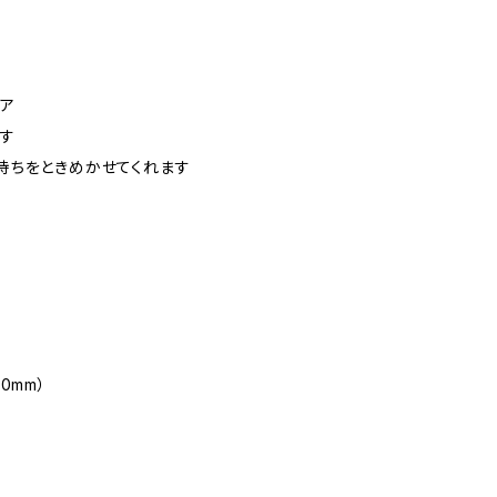
ア
す
持ちをときめかせてくれます
0mm）