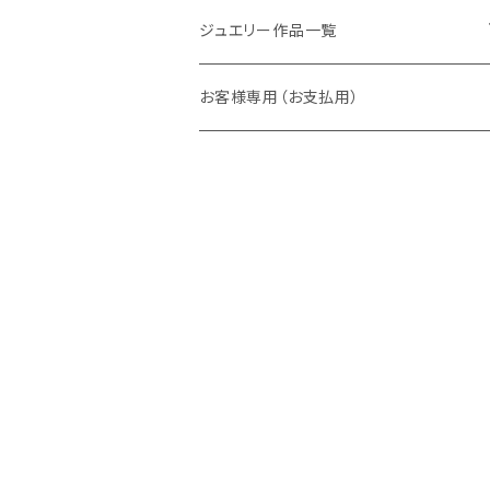
ラウンド
パパラチアサファイア
ネックレス・ペンダント
ジュエリー作品一覧
オーバル
ラウンド
グランディエディエライト
ピアス
リング
お客様専用（お支払用）
ペアシェイプ
オーバル
アウイナイト
枠修正代
ネックレス・ペンダントトップ
マーキス
ペアシェイプ
ダイヤモンド
ブレスレット
トリリアント
スクエア
ピンクダイヤ
ピアス
スクエア
バゲット
ベニトアイト
イヤーカフ
バゲット
デマントイドガーネット
クッション