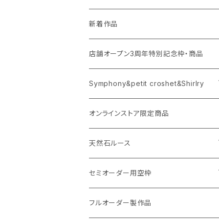
新着作品
店舗オープン3周年特別記念枠・商品
Symphony&petit croshet&Shirlry
Symphony（シンフォニー）
オンラインストア限定商品
Petit crochet（プチ・クロシェ）
天然石ルース
Shirlry（シアリー）
パライバトルマリン
セミオーダー用空枠
アレキサンドライト
リング
フルオーダー製作品