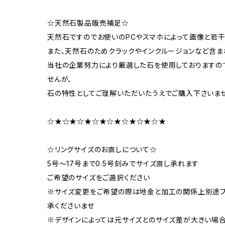
☆天然石製品販売補足☆
天然石ですのでお使いのPCやスマホによって画像と若
また、天然石のためクラックやインクルージョンなど含ま
当社の企業努力により厳選した石を使用しておりますの
せんが、
石の特性としてご理解いただいたうえでご購入下さいま
☆★☆★☆★☆★☆★☆★☆★☆★
☆リングサイズのお直しについて☆
5号～17号まで0.5号刻みでサイズ直し承れます
ご希望のサイズをご選択ください
※サイズ変更をご希望の際は地金と加工の関係上別途プ
承くださいませ
※デザインによっては元サイズとのサイズ差が大きい場