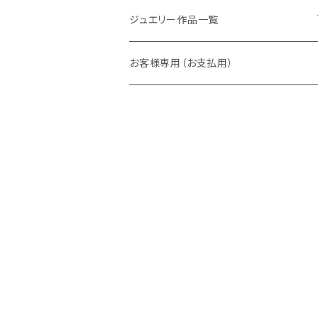
ラウンド
パパラチアサファイア
ネックレス・ペンダント
ジュエリー作品一覧
オーバル
ラウンド
グランディエディエライト
ピアス
リング
お客様専用（お支払用）
ペアシェイプ
オーバル
アウイナイト
枠修正代
ネックレス・ペンダントトップ
マーキス
ペアシェイプ
ダイヤモンド
ブレスレット
トリリアント
スクエア
ピンクダイヤ
ピアス
スクエア
バゲット
ベニトアイト
イヤーカフ
バゲット
デマントイドガーネット
クッション