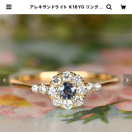
アレキサンドライト K18YG リング 1
0号（JK7151） | ジェムとハンドメイ
ド工房