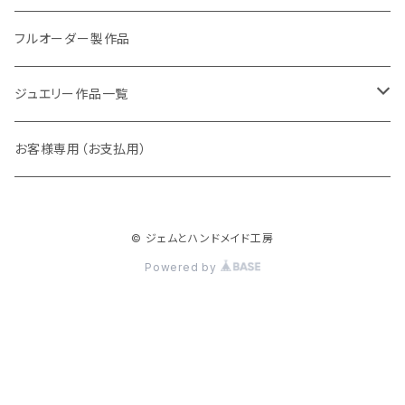
アレキサンドライト
リング
フルオーダー製作品
ラウンド
パパラチアサファイア
ネックレス・ペンダント
ジュエリー作品一覧
オーバル
ラウンド
グランディエディエライト
ピアス
リング
お客様専用（お支払用）
ペアシェイプ
オーバル
アウイナイト
枠修正代
ネックレス・ペンダントトップ
© ジェムとハンドメイド工房
マーキス
ペアシェイプ
ダイヤモンド
ブレスレット
Powered by
トリリアント
スクエア
ピンクダイヤ
ピアス
スクエア
バゲット
ベニトアイト
イヤーカフ
バゲット