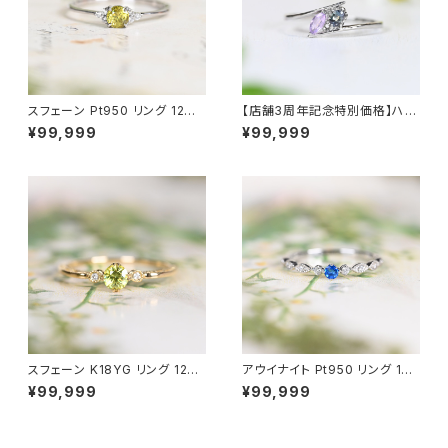
スフェーン Pt950 リング 12号
【店舗3周年記念特別価格】ハク
（GH1145）
マナイト＆アレキサンドライト Pt
¥99,999
¥99,999
950 リング 12号（GH1222）
スフェーン K18YG リング 12号
アウイナイト Pt950 リング 10
（JK6390）
号（JK6900）
¥99,999
¥99,999