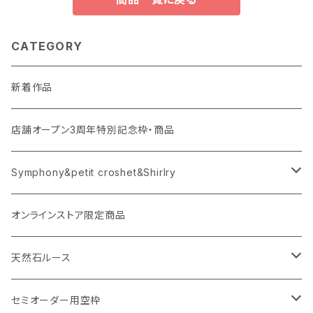
CATEGORY
新着作品
店舗オープン3周年特別記念枠・商品
Symphony&petit croshet&Shirlry
Symphony（シンフォニー）
オンラインストア限定商品
Petit crochet（プチ・クロシェ）
天然石ルース
Shirlry（シアリー）
パライバトルマリン
セミオーダー用空枠