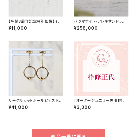
【店舗3周年記念特別価格】イン
ハクマナイト・アレキサンドライ
ディゴライトトルマリン 0.132ct
ト K18YG リング 12号（GH109
¥11,000
¥258,000
（ソーティング付き）SA27788
6Bシュトラウス）
サークルカットボールピアス K1
【オーダージュエリー専用】枠修
8YG（GH3206）
正代 3,300円（税込）
¥41,800
¥3,300
商品一覧に戻る