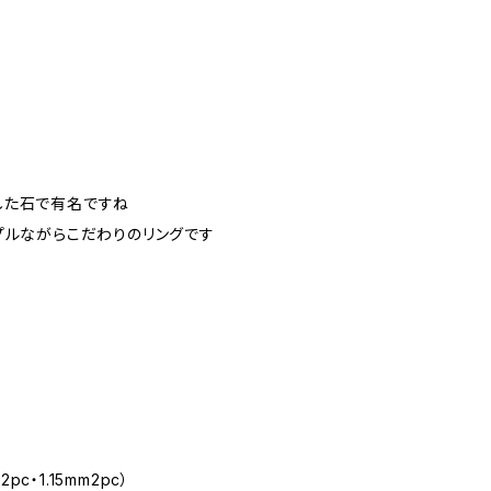
した石で有名ですね
プルながらこだわりのリングです
pc・1.15mm2pc）