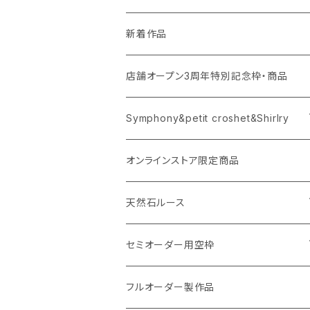
新着作品
店舗オープン3周年特別記念枠・商品
Symphony&petit croshet&Shirlry
Symphony（シンフォニー）
オンラインストア限定商品
Petit crochet（プチ・クロシェ）
天然石ルース
Shirlry（シアリー）
パライバトルマリン
セミオーダー用空枠
アレキサンドライト
リング
フルオーダー製作品