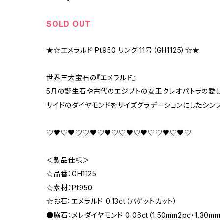
SOLD OUT
★☆エメラルド Pt950 リング 11号（GH1125）☆★
世界三大宝石の『エメラルド』
5月の誕生石や古代のエジプトの女王クレオパトラの愛
サイドのダイヤモンドをサイズグラデーションにしたシン
♡♥♡♥♡♡♥♡♥♡♡♥♡♥♡♡♥♡♥♡
＜製品仕様＞
☆品番：GH1125
☆素材：Pt950
☆お石：エメラルド 0.13ct（バゲットカット）
●脇石：メレダイヤモンド 0.06ct（1.50mm2pc・1.30mm2