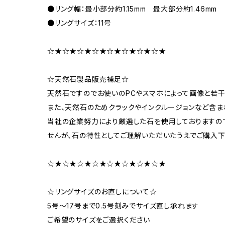
●リング幅：最小部分約1.15mm 最大部分約1.46mm
●リングサイズ：11号
☆★☆★☆★☆★☆★☆★☆★☆★
☆天然石製品販売補足☆
天然石ですのでお使いのPCやスマホによって画像と若
また、天然石のためクラックやインクルージョンなど含ま
当社の企業努力により厳選した石を使用しておりますの
せんが、石の特性としてご理解いただいたうえでご購入下
☆★☆★☆★☆★☆★☆★☆★☆★
☆リングサイズのお直しについて☆
5号～17号まで0.5号刻みでサイズ直し承れます
ご希望のサイズをご選択ください