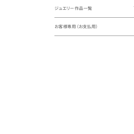
ラウンド
パパラチアサファイア
ネックレス・ペンダント
ジュエリー作品一覧
オーバル
ラウンド
グランディエディエライト
ピアス
リング
お客様専用（お支払用）
ペアシェイプ
オーバル
アウイナイト
枠修正代
ネックレス・ペンダントトップ
マーキス
ペアシェイプ
ダイヤモンド
ブレスレット
トリリアント
スクエア
ピンクダイヤ
ピアス
スクエア
バゲット
ベニトアイト
イヤーカフ
バゲット
デマントイドガーネット
クッション