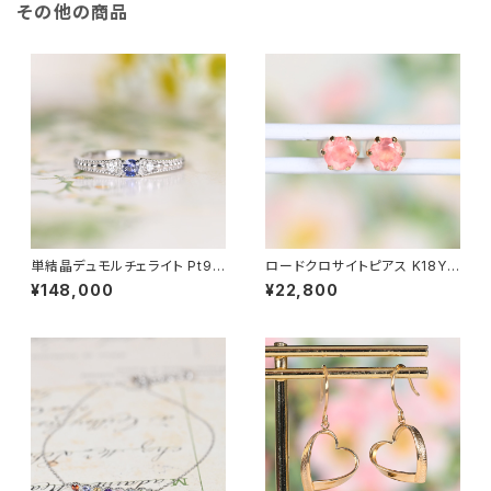
その他の商品
単結晶デュモルチェライト Pt95
ロードクロサイトピアス K18YG
0 リング 11号（GH1114）SA223
（GH3133）
¥148,000
¥22,800
52