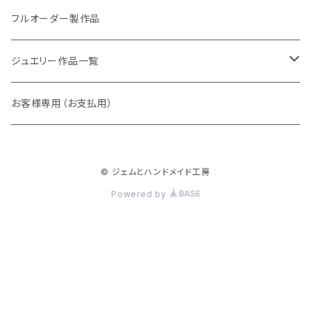
アレキサンドライト
リング
フルオーダー製作品
ラウンド
パパラチアサファイア
ネックレス・ペンダント
ジュエリー作品一覧
オーバル
ラウンド
グランディエディエライト
ピアス
リング
お客様専用（お支払用）
ペアシェイプ
オーバル
アウイナイト
枠修正代
ネックレス・ペンダントトップ
© ジェムとハンドメイド工房
マーキス
ペアシェイプ
ダイヤモンド
ブレスレット
Powered by
トリリアント
スクエア
ピンクダイヤ
ピアス
スクエア
バゲット
ベニトアイト
イヤーカフ
バゲット