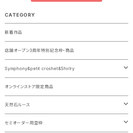
CATEGORY
新着作品
店舗オープン3周年特別記念枠・商品
Symphony&petit croshet&Shirlry
Symphony（シンフォニー）
オンラインストア限定商品
Petit crochet（プチ・クロシェ）
天然石ルース
Shirlry（シアリー）
パライバトルマリン
セミオーダー用空枠