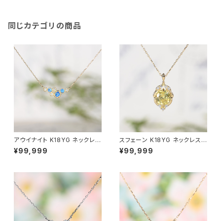
同じカテゴリの商品
アウイナイト K18YG ネックレス
スフェーン K18YG ネックレス
（GH2024）
（JK44915A）
¥99,999
¥99,999