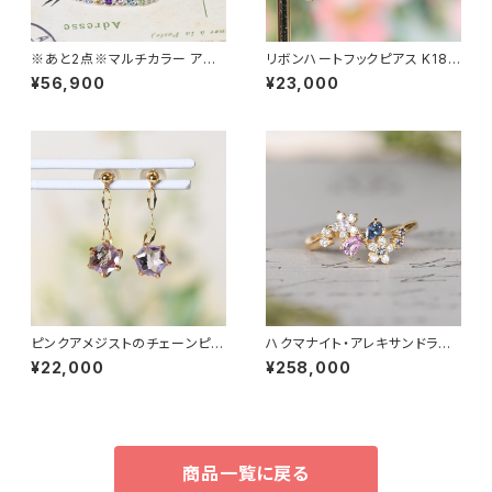
※あと2点※マルチカラー アミ
リボンハートフックピアス K18Y
ュレット K18WG ブレスレット
G（GH3136）
¥56,900
¥23,000
（YP1947）
ピンクアメジストのチェーンピア
ハクマナイト・アレキサンドライ
ス K18YG（GH3049）
ト K18YG リング 12号（GH109
¥22,000
¥258,000
6Bシュトラウス）
商品一覧に戻る