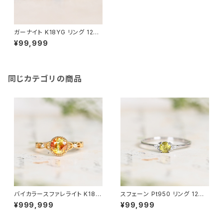
ガーナイト K18YG リング 12号
（GH1114）
¥99,999
同じカテゴリの商品
バイカラースファレライト K18Y
スフェーン Pt950 リング 12号
G リング 10号（JK6953）
（GH1145）
¥999,999
¥99,999