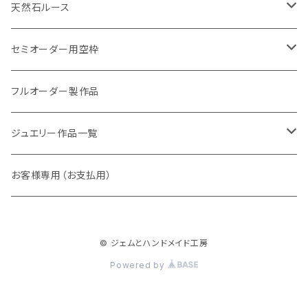
Petit crochet（プチ・クロシェ）
天然石ルース
Shirlry（シアリー）
パライバトルマリン
セミオーダー用空枠
アレキサンドライト
リング
フルオーダー製作品
ラウンド
パパラチアサファイア
ネックレス・ペンダント
ジュエリー作品一覧
オーバル
ラウンド
グランディエディエライト
ピアス
リング
お客様専用（お支払用）
ペアシェイプ
オーバル
アウイナイト
枠修正代
ネックレス・ペンダントトップ
© ジェムとハンドメイド工房
マーキス
ペアシェイプ
ダイヤモンド
ブレスレット
Powered by
トリリアント
スクエア
ピンクダイヤ
ピアス