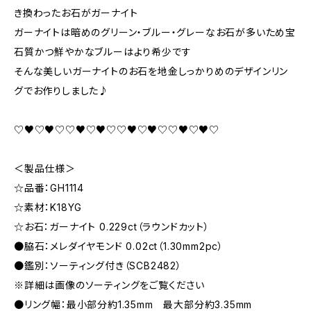
き換わったお石がガーナイト
ガーナイトは暗めのグリーン・ブルー・グレーなお石が多いため宝
石質かつ鮮やかなブルーはより希少です
そんな美しいガーナイトのお石を地金しっかりめのデザインリン
グでお作りしました♪
♡♥♡♥♡♡♥♡♥♡♡♥♡♥♡♡♥♡♥♡
＜製品仕様＞
☆品番：GH1114
☆素材：K18YG
☆お石：ガーナイト 0.229ct（ラウンドカット）
●脇石：メレダイヤモンド 0.02ct（1.30mm2pc）
●鑑別：ソーティング付き（SCB2482）
※詳細は画像のソーティングをご覧ください
●リング幅：最小部分約1.35mm 最大部分約3.35mm