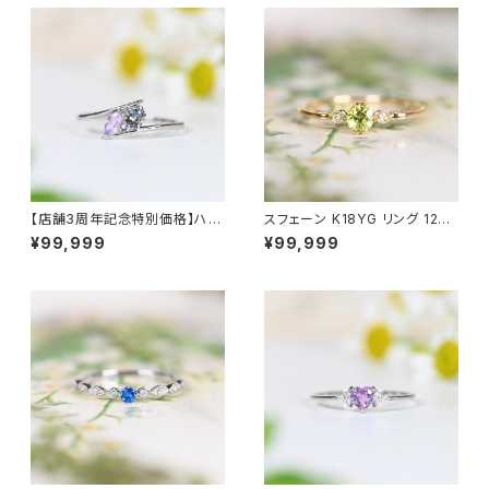
【店舗3周年記念特別価格】ハク
スフェーン K18YG リング 12号
マナイト＆アレキサンドライト Pt
（JK6390）
¥99,999
¥99,999
950 リング 12号（GH1222）