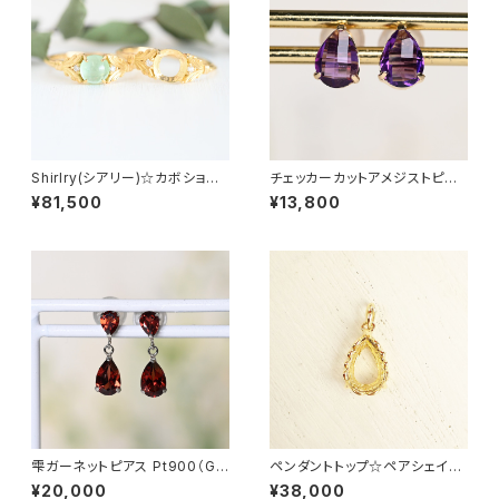
Shirlry(シアリー)☆カボション
チェッカーカットアメジストピア
用★お石を預り空枠より製作依
ス K18YG（GH3125）
¥81,500
¥13,800
頼(サイズ問わず制作可能)★G
H1100
雫ガーネットピアス Pt900（GH
ペンダントトップ☆ペアシェイプ
3151）
カット(5×7mm)★お石を預り空
¥20,000
¥38,000