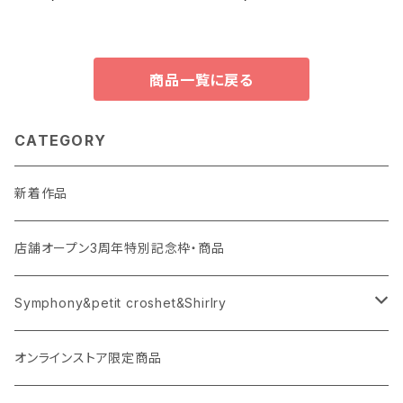
枠より製作依頼★JK43540
商品一覧に戻る
CATEGORY
新着作品
店舗オープン3周年特別記念枠・商品
Symphony&petit croshet&Shirlry
Symphony（シンフォニー）
オンラインストア限定商品