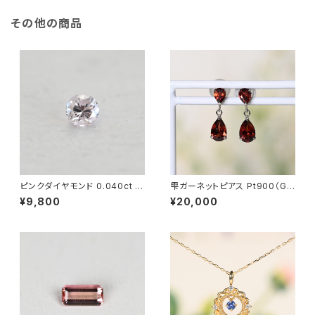
その他の商品
ピンクダイヤモンド 0.040ct ラ
雫ガーネットピアス Pt900（GH
ウンドカット（ソーティング付き）
3151）
¥9,800
¥20,000
SCB5499