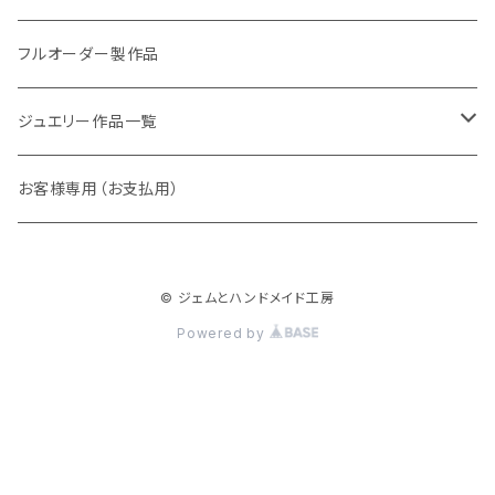
アレキサンドライト
リング
フルオーダー製作品
ラウンド
パパラチアサファイア
ネックレス・ペンダント
ジュエリー作品一覧
オーバル
ラウンド
グランディエディエライト
ピアス
リング
お客様専用（お支払用）
ペアシェイプ
オーバル
アウイナイト
枠修正代
ネックレス・ペンダントトップ
© ジェムとハンドメイド工房
マーキス
ペアシェイプ
ダイヤモンド
ブレスレット
Powered by
トリリアント
スクエア
ピンクダイヤ
ピアス
スクエア
バゲット
ベニトアイト
イヤーカフ
バゲット