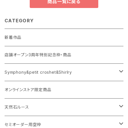
商品一覧に戻る
CATEGORY
新着作品
店舗オープン3周年特別記念枠・商品
Symphony&petit croshet&Shirlry
Symphony（シンフォニー）
オンラインストア限定商品
Petit crochet（プチ・クロシェ）
天然石ルース
Shirlry（シアリー）
パライバトルマリン
セミオーダー用空枠