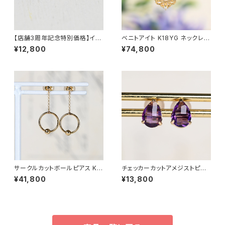
【店舗3周年記念特別価格】イン
ベニトアイト K18YG ネックレス
ペリアルトパーズ 0.466ct（ソ
（GH2042）
¥12,800
¥74,800
ーティング付き）SA29336
サークルカットボールピアス K1
チェッカーカットアメジストピア
8YG（GH3206）
ス K18YG（GH3125）
¥41,800
¥13,800