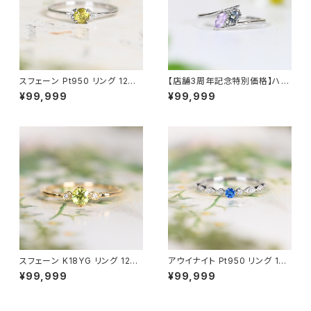
スフェーン Pt950 リング 12号
【店舗3周年記念特別価格】ハク
（GH1145）
マナイト＆アレキサンドライト Pt
¥99,999
¥99,999
950 リング 12号（GH1222）
スフェーン K18YG リング 12号
アウイナイト Pt950 リング 10
（JK6390）
号（JK6900）
¥99,999
¥99,999