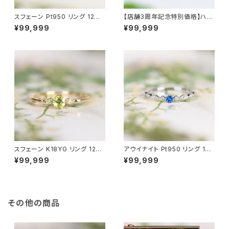
スフェーン Pt950 リング 12号
【店舗3周年記念特別価格】ハク
（GH1145）
マナイト＆アレキサンドライト Pt
¥99,999
¥99,999
950 リング 12号（GH1222）
スフェーン K18YG リング 12号
アウイナイト Pt950 リング 10
（JK6390）
号（JK6900）
¥99,999
¥99,999
その他の商品