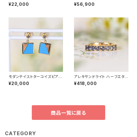
アス K18YG（GH3094）
ェーンコンビ K18YG ブレスレッ
¥22,000
¥56,900
ト（GH3208）
モダンテイストターコイズピアス
アレキサンドライト ハーフエタニ
K18YG（GH3099）
ティ K18YG リング 11号（GH10
¥20,000
¥418,000
19）
商品一覧に戻る
CATEGORY