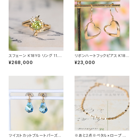
スフェーン K18YG リング 11.5
リボンハートフックピアス K18Y
号（GH1213フルール）
G（GH3136）
¥268,000
¥23,000
ツイストカットブルートパーズピ
※あと2点※ペタル×ロープ チ