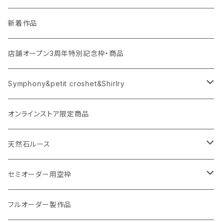
新着作品
店舗オープン3周年特別記念枠・商品
Symphony&petit croshet&Shirlry
Symphony（シンフォニー）
オンラインストア限定商品
Petit crochet（プチ・クロシェ）
天然石ルース
Shirlry（シアリー）
パライバトルマリン
セミオーダー用空枠
アレキサンドライト
リング
フルオーダー製作品