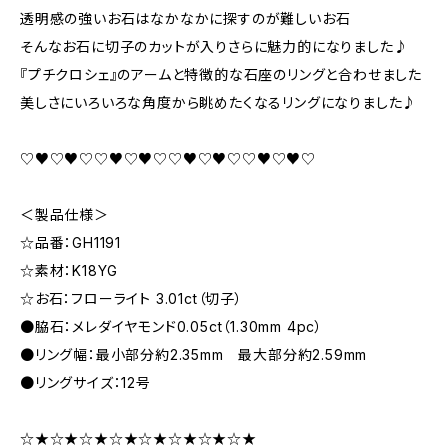
透明感の強いお石はなかなかに探すのが難しいお石
そんなお石に切子のカットが入りさらに魅力的になりました♪
『プチクロシェ』のアームと特徴的な石座のリングと合わせました
美しさにいろいろな角度から眺めたくなるリングになりました♪
♡♥♡♥♡♡♥♡♥♡♡♥♡♥♡♡♥♡♥♡
＜製品仕様＞
☆品番：GH1191
☆素材：K18YG
☆お石：フローライト 3.01ct（切子）
●脇石：メレダイヤモンド0.05ct（1.30mm 4pc）
●リング幅：最小部分約2.35mm 最大部分約2.59mm
●リングサイズ：12号
☆★☆★☆★☆★☆★☆★☆★☆★