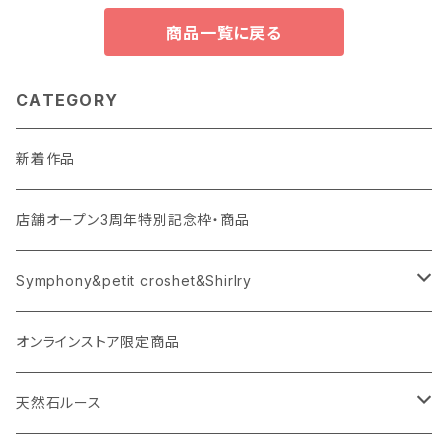
商品一覧に戻る
CATEGORY
新着作品
店舗オープン3周年特別記念枠・商品
Symphony&petit croshet&Shirlry
Symphony（シンフォニー）
オンラインストア限定商品
Petit crochet（プチ・クロシェ）
天然石ルース