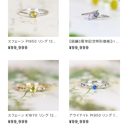
スフェーン Pt950 リング 12号
【店舗3周年記念特別価格】ハク
（GH1145）
マナイト＆アレキサンドライト Pt
¥99,999
¥99,999
950 リング 12号（GH1222）
スフェーン K18YG リング 12号
アウイナイト Pt950 リング 10
（JK6390）
号（JK6900）
¥99,999
¥99,999