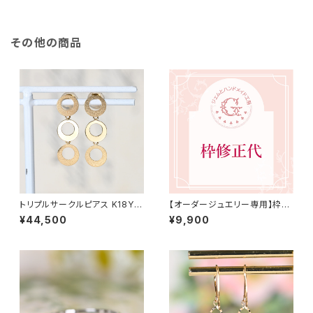
その他の商品
トリプルサークルピアス K18YG
【オーダージュエリー専用】枠修
（GH3203）
正代 9,900円（税込）
¥44,500
¥9,900