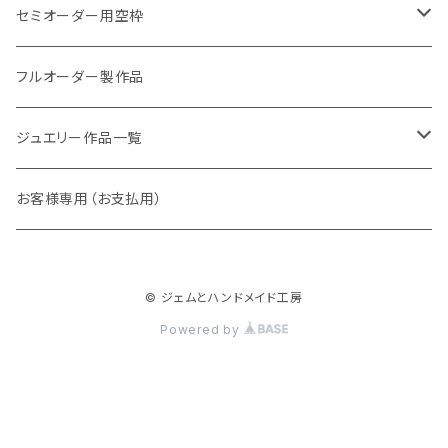
Shirlry（シアリー）
パライバトルマリン
セミオーダー用空枠
アレキサンドライト
リング
フルオーダー製作品
ラウンド
パパラチアサファイア
ネックレス・ペンダント
ジュエリー作品一覧
オーバル
ラウンド
グランディエディエライト
ピアス
リング
お客様専用（お支払用）
ペアシェイプ
オーバル
アウイナイト
枠修正代
ネックレス・ペンダントトップ
© ジェムとハンドメイド工房
マーキス
ペアシェイプ
ダイヤモンド
ブレスレット
Powered by
トリリアント
スクエア
ピンクダイヤ
ピアス
スクエア
バゲット
ベニトアイト
イヤーカフ