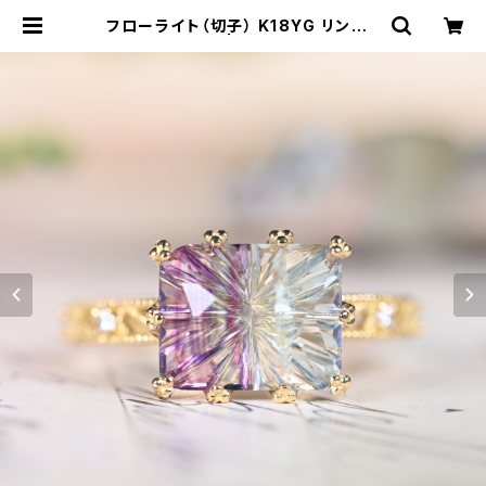
フローライト（切子） K18YG リング 1
2号（GH1191） | ジェムとハンドメイ
ド工房